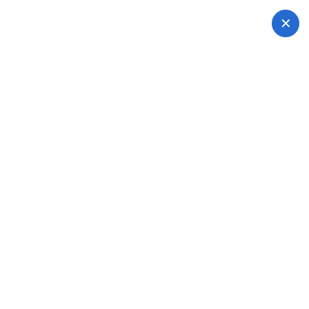
登录平台
✕
英超转会风云：埃米利亚核
心边锋转会传闻深度解析
2026-05-23
电竞投注平台
英超转会
精选摘要
英超埃米利亚边锋转会传闻深度解析，涵盖球员