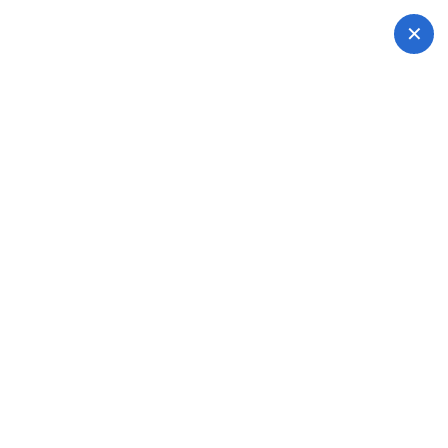
登录平台
✕
票房差距拉大，口碑分歧显
著
2026-07-07
电竞投注平台
电影分析
精选摘要
《沙丘2》票房与口碑呈现显著分化，亚洲市场