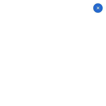
登录平台
✕
电竞战队核心选手离队，阵
容实力差距显著
2026-06-04
电竞投注平台
电竞战队
精选摘要
电竞战队核心选手离队后，实力差距如何评估？